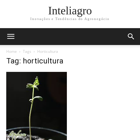
Inteliagro
Inovações e Tendências do Agronegócio
Home
Tags
Horticultura
Tag: horticultura