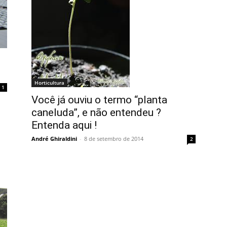
Horticultura
1
Você já ouviu o termo “planta
caneluda”, e não entendeu ?
Entenda aqui !
André Ghiraldini
-
8 de setembro de 2014
2