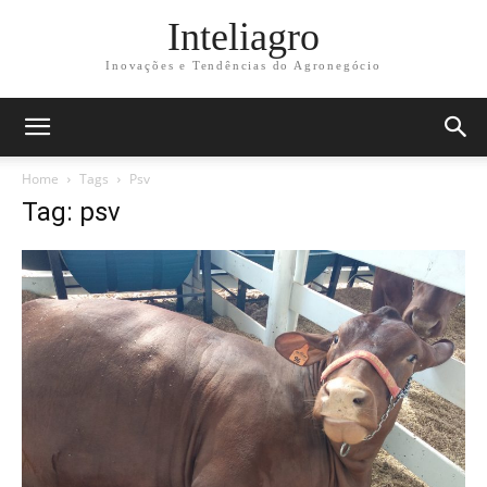
Inteliagro
Inovações e Tendências do Agronegócio
Home
Tags
Psv
Tag: psv