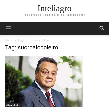
Inteliagro
Inovações e Tendências do Agronegócio
Home
Tags
Sucroalcooleiro
Tag: sucroalcooleiro
Atualidades