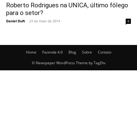
Roberto Rodrigues na UNICA, último fôlego
para o setor?
Daniel Duft
-
23 de maio de 2014
0
Home
Fazenda 4.0
Blog
Sobre
Contato
© Newspaper WordPress Theme by TagDiv