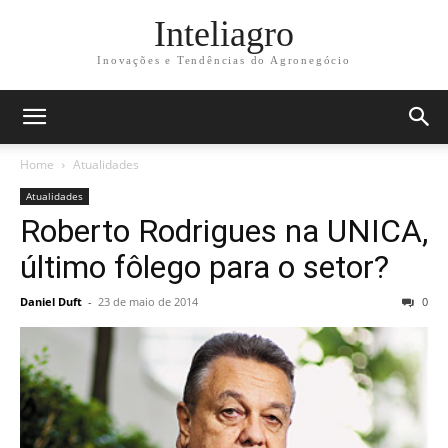
Inteliagro
Inovações e Tendências do Agronegócio
Home
Atualidades
Atualidades
Roberto Rodrigues na UNICA,
último fôlego para o setor?
Daniel Duft
-
23 de maio de 2014
0