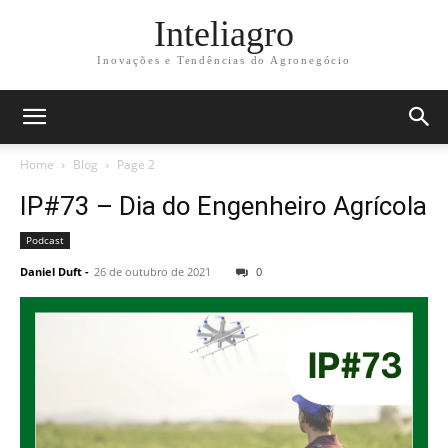
Inteliagro
Inovações e Tendências do Agronegócio
Home
Blog
Page 2
IP#73 – Dia do Engenheiro Agrícola
Podcast
Daniel Duft
-
26 de outubro de 2021
0