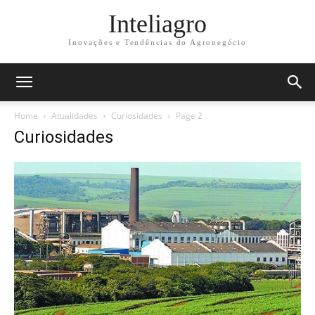
Inteliagro
Inovações e Tendências do Agronegócio
Home
Atualidades
Curiosidades
Page 2
Curiosidades