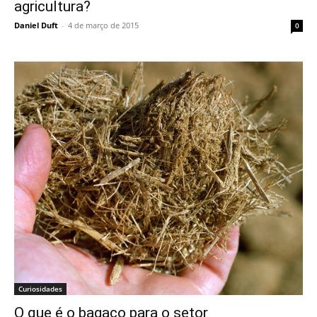
agricultura?
Daniel Duft
-
4 de março de 2015
0
Curiosidades
O que é o bagaço para o setor