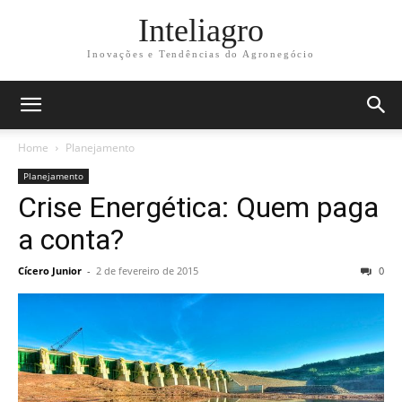
Inteliagro
Inovações e Tendências do Agronegócio
Home
Planejamento
Planejamento
Crise Energética: Quem paga
a conta?
Cícero Junior
-
2 de fevereiro de 2015
0