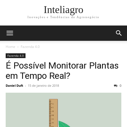
Inteliagro
Inovações e Tendências do Agronegócio
Home
Fazenda 4.0
Fazenda 4.0
É Possível Monitorar Plantas
em Tempo Real?
Daniel Duft
-
15 de janeiro de 2018
0