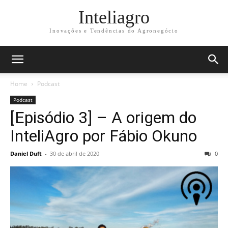
Inteliagro
Inovações e Tendências do Agronegócio
Home
Podcast
Podcast
[Episódio 3] – A origem do
InteliAgro por Fábio Okuno
Daniel Duft
-
30 de abril de 2020
0