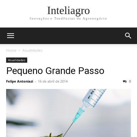
Inteliagro
Inovações e Tendências do Agronegócio
Home
Atualidades
Atualidades
Pequeno Grande Passo
Felipe Antoniazi
-
16 de abril de 2014
0