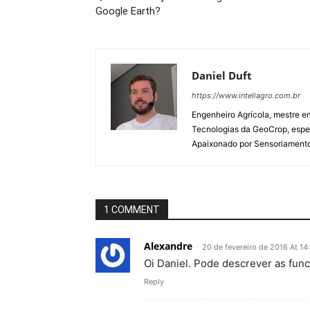
Google Earth?
Daniel Duft
https://www.inteliagro.com.br
Engenheiro Agrícola, mestre e
Tecnologias da GeoCrop, espec
Apaixonado por Sensoriamento R
1 COMMENT
Alexandre
20 de fevereiro de 2016 At 14
Oi Daniel. Pode descrever as func
Reply