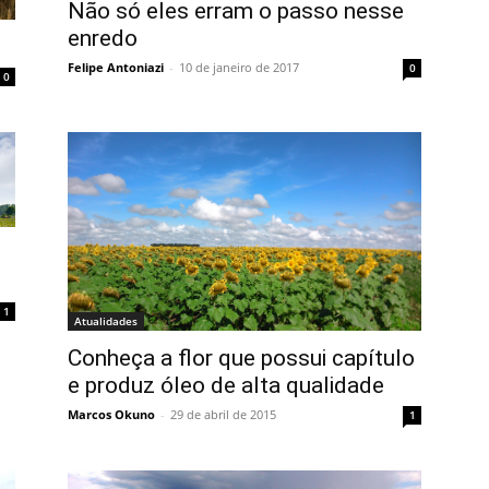
Não só eles erram o passo nesse
enredo
Felipe Antoniazi
-
10 de janeiro de 2017
0
0
1
Atualidades
Conheça a flor que possui capítulo
e produz óleo de alta qualidade
Marcos Okuno
-
29 de abril de 2015
1