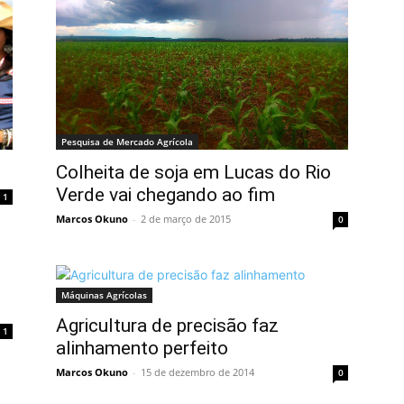
Pesquisa de Mercado Agrícola
Colheita de soja em Lucas do Rio
Verde vai chegando ao fim
1
Marcos Okuno
-
2 de março de 2015
0
Máquinas Agrícolas
Agricultura de precisão faz
1
alinhamento perfeito
Marcos Okuno
-
15 de dezembro de 2014
0