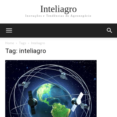
Inteliagro
Inovações e Tendências do Agronegócio
Home
Tags
Inteliagro
Tag: inteliagro